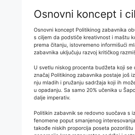
Osnovni koncept i cil
Osnovni koncept Politikinog zabavnika ob
s ciljem da podstiče kreativnost i maštu 
prema čitanju, istovremeno informišući mlad
zabavnika uključuju razvoj kritičkog razm
U svetlu niskog procenta budžeta koji se o
značaj Politikinog zabavnika postaje još i
nju mladih i pružanju sadržaja koji ih može
u opadanju. Sa samo 20% učenika u Šapcu ko
dalje imperativ.
Politikin zabavnik se redovno suočava s
fenomene poput smanjenog interesovanja
takođe niskih proporcija poseta pozorištu 