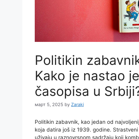
Politikin zabavni
Kako je nastao je
časopisa u Srbiji
март 5, 2025
by
Zaraki
Politikin zabavnik, kao jedan od najvoljenij
koja datira još iz 1939. godine. Strastven
uživaju u raznovrsnom sadržaju koji komb