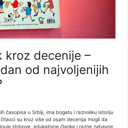
k kroz decenije –
dan od najvoljenijih
?
ih časopisa u Srbiji, ima bogatu i raznoliku istoriju
i čitaoci su kroz više od osam decenija mogli da
inuje stripove, edukativne članke i razne zabavne