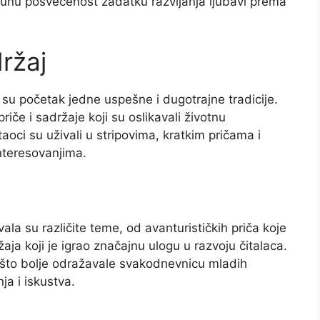
punu posvećenost zadatku razvijanja ljubavi prema
držaj
i su početak jedne uspešne i dugotrajne tradicije.
riče i sadržaje koji su oslikavali životnu
oci su uživali u stripovima, kratkim pričama i
interesovanjima.
ala su različite teme, od avanturističkih priča koje
ja koji je igrao značajnu ulogu u razvoju čitalaca.
 što bolje odražavale svakodnevnicu mladih
ja i iskustva.