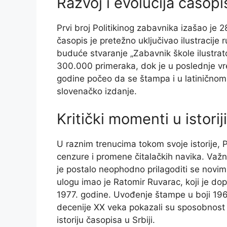
Razvoj i evolucija časopi
Prvi broj Politikinog zabavnika izašao je 2
časopis je pretežno uključivao ilustracije
buduće stvaranje „Zabavnik škole ilustrat
300.000 primeraka, dok je u poslednje vr
godine počeo da se štampa i u latiničnom 
slovenačko izdanje.
Kritički momenti u istorij
U raznim trenucima tokom svoje istorije, 
cenzure i promene čitalačkih navika. Va
je postalo neophodno prilagoditi se novi
ulogu imao je Ratomir Ruvarac, koji je do
1977. godine. Uvođenje štampe u boji 1968
decenije XX veka pokazali su sposobnost p
istoriju časopisa u Srbiji.