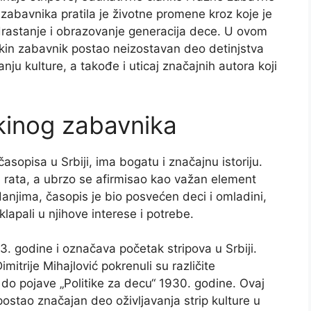
zabavnika pratila je životne promene kroz koje je
 odrastanje i obrazovanje generacija dece. U ovom
tikin zabavnik postao neizostavan deo detinjstva
nju kulture, a takođe i uticaj značajnih autora koji
ikinog zabavnika
časopisa u Srbiji, ima bogatu i značajnu istoriju.
rata, a ubrzo se afirmisao kao važan element
danjima, časopis je bio posvećen deci i omladini,
lapali u njihove interese i potrebe.
873. godine i označava početak stripova u Srbiji.
itrije Mihajlović pokrenuli su različite
o do pojave „Politike za decu“ 1930. godine. Ovaj
postao značajan deo oživljavanja strip kulture u