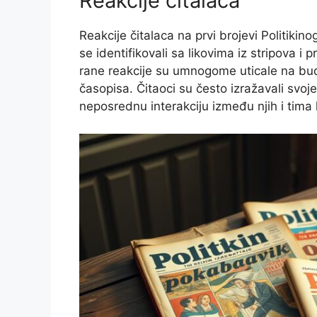
Reakcije čitalaca
Reakcije čitalaca na prvi brojevi Politikin
se identifikovali sa likovima iz stripova i
rane reakcije su umnogome uticale na budu
časopisa. Čitaoci su često izražavali svoj
neposrednu interakciju između njih i tima k