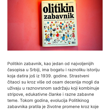
Politikin zabavnik, kao jedan od najvoljenijih
časopisa u Srbiji, ima bogatu i raznoliku istoriju
koja datira još iz 1939. godine. Strastveni
čitaoci su kroz više od osam decenija mogli da
uživaju u raznovrsnom sadržaju koji kombinuje
stripove, edukativne članke i razne zabavne
teme. Tokom godina, evolucija Politikinog
zabavnika pratila je životne promene kroz koje