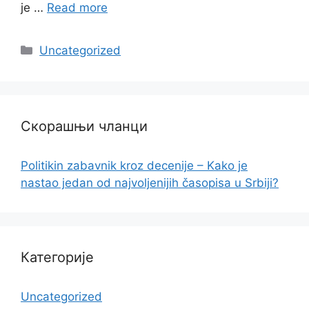
je …
Read more
Categories
Uncategorized
Скорашњи чланци
Politikin zabavnik kroz decenije – Kako je
nastao jedan od najvoljenijih časopisa u Srbiji?
Категорије
Uncategorized