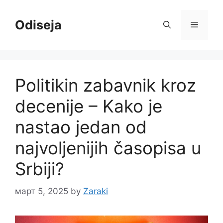
Skip
to
Odiseja
Menu
content
Politikin zabavnik kroz
decenije – Kako je
nastao jedan od
najvoljenijih časopisa u
Srbiji?
март 5, 2025
by
Zaraki